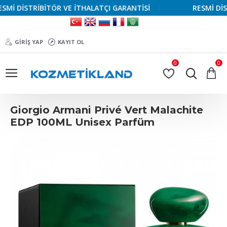
İ DİSTRİBİTÖR VE İTHALATÇI GARANTİSİ
RESMİ DİSTR
GIRIŞ YAP
KAYIT OL
0
0
Giorgio Armani Privé Vert Malachite
EDP 100ML Unisex Parfüm