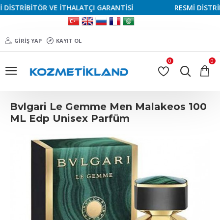
STRİBİTÖR VE İTHALATÇI GARANTİSİ
RESMİ DİSTRİBİT
GIRIŞ YAP
KAYIT OL
0
0
Bvlgari Le Gemme Men Malakeos 100
ML Edp Unisex Parfüm