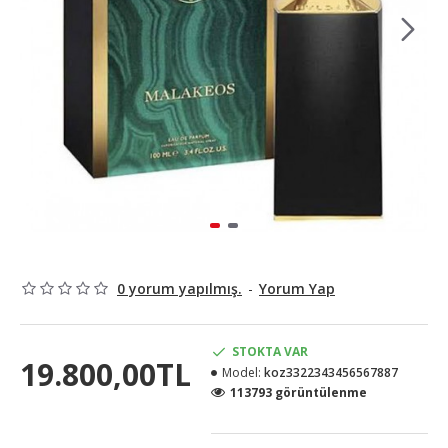
0 yorum yapılmış.
-
Yorum Yap
STOKTA VAR
19.800,00TL
Model:
koz3322343456567887
113793 görüntülenme