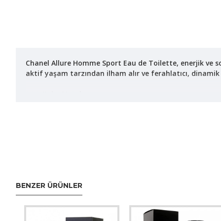
Chanel Allure Homme Sport Eau de Toilette, enerjik ve so
aktif yaşam tarzından ilham alır ve ferahlatıcı, dinamik 
### Koku Notaları:
- **Üst Notalar:** Portakal, kan portakalı ve su notaları
- **Orta Notalar:** Biber, neroli ve sedir ağacı, kalp no
- **Alt Notalar:** Tonka fasulyesi, beyaz misk, amber ve v
### Şişe Tasarımı:
Chanel Allure Homme Sport'un şişe tasarımı sade ve mode
tamamlanmıştır.
BENZER ÜRÜNLER
### Kullanım Önerisi:
Allure Homme Sport, günün her saati ve her mevsim kullan
rahatça tercih edilebilir. Parfüm, hafif ve ferah aromasıyl