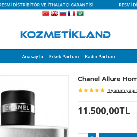
DİSTRİBİTÖR VE İTHALATÇI GARANTİSİ
RESMİ DİSTRİB
Anasayfa
Erkek Parfüm
Kadın Parfüm
Chanel Allure Ho
4 yorum yapıl
11.500,00TL