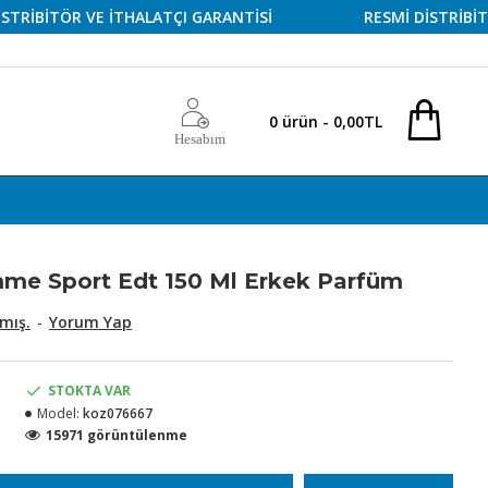
İTÖR VE İTHALATÇI GARANTİSİ
RESMİ DİSTRİBİTÖR VE
0 ürün - 0,00TL
Hesabım
mme Sport Edt 150 Ml Erkek Parfüm
mış.
-
Yorum Yap
STOKTA VAR
Model:
koz076667
15971 görüntülenme