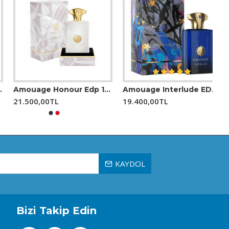
sim boyunca tercih edilebilir.
Amouage Honour Edp 100 Ml Erkek Parfüm
Amouage Interlude EDP 100 Ml Erkek Parfüm
21.500,00TL
19.400,00TL
KAYDOL
Bizi Takip Edin