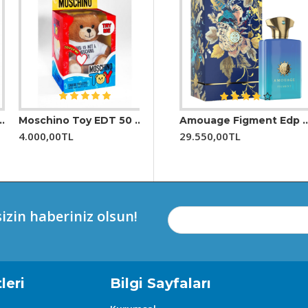
 bir yaz hem de bir kış parfümü olabilmesidir; böylece dört mev
bilgi vermemi isterseniz lütfen bana söyleyin!
Moschino Toy EDT 50 ML (Unisex)
00 ml Unisex Parfüm
Afnan 9 Pm Rebel EDP 100 ml Unisex Parfüm
Amouage Figment Edp 100 Ml Erkek Parfüm
4.000,00TL
2.999,00TL
29.550,00TL
izin haberiniz olsun!
leri
Bilgi Sayfaları