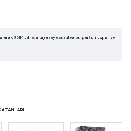
 olarak 2004 yılında piyasaya sürülen bu parfüm, spor ve
 ton kazandırır.
 katar.
Bu alt notalar, güçlü ve kalıcı bir izlenim bırakır.
olarak, şeffaf cam şişe metalik gri kapakla
SATANLARI
ideal olup, şehir hayatında ya da iş toplantılarında da
tkisini korur.