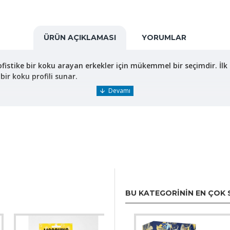
ÜRÜN AÇIKLAMASI
YORUMLAR
fistike bir koku arayan erkekler için mükemmel bir seçimdir. İlk
bir koku profili sunar.
yla açılış yapar. Bu canlı ve ferah başlangıç, parfüme enerjik bir
talarında öne çıkar ve kendine özgü baharatlı, odunsu bir derinlik
anilya esanslarıyla parfüm sıcak ve sofistike bir kapanış yapar. 
rn hatlara sahiptir. Parfümün sportif ve zarif doğasına uygun 
BU KATEGORININ EN ÇOK 
ılabilecek çok yönlü bir kokudur. Spor sonrası tazelenmek için 
a kullanıcıya taze bir his verirken kalıcı yapısıyla da uzun süre e