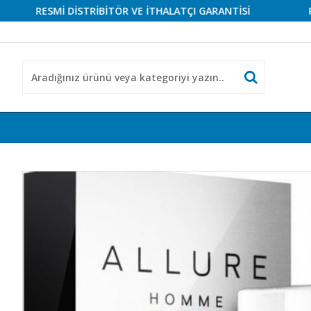
RESMİ DİSTRİBİTÖR VE İTHALATÇI GARANTİSİ
RESMİ 