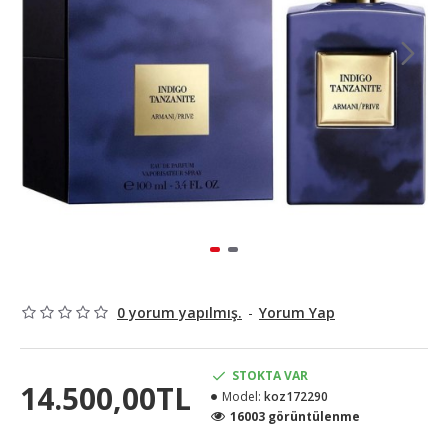
0 yorum yapılmış.
-
Yorum Yap
STOKTA VAR
14.500,00TL
Model:
koz172290
16003 görüntülenme