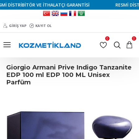
 DİSTRİBİTÖR VE İTHALATÇI GARANTİSİ
RESMİ DİSTRİ
GIRIŞ YAP
KAYIT OL
0
0
Giorgio Armani Prive Indigo Tanzanite
EDP 100 ml EDP 100 ML Unisex
Parfüm