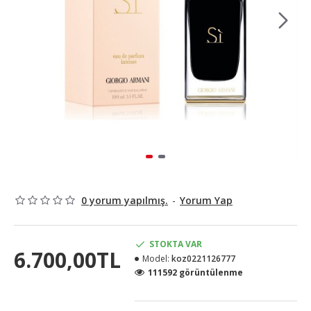
0 yorum yapılmış.
-
Yorum Yap
STOKTA VAR
6.700,00TL
Model:
koz0221126777
111592 görüntülenme