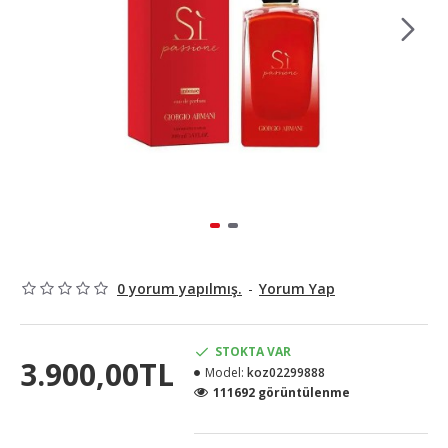
0 yorum yapılmış.
-
Yorum Yap
STOKTA VAR
3.900,00TL
Model:
koz02299888
111692 görüntülenme