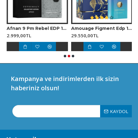
0 ml Unisex Parfüm
Afnan 9 Pm Rebel EDP 100 ml Unisex Parfüm
Amouage Figment Edp 100 Ml Erkek Parfüm
2.999,00TL
29.550,00TL
2
Kampanya ve indirimlerden ilk sizin
haberiniz olsun!
KAYDOL