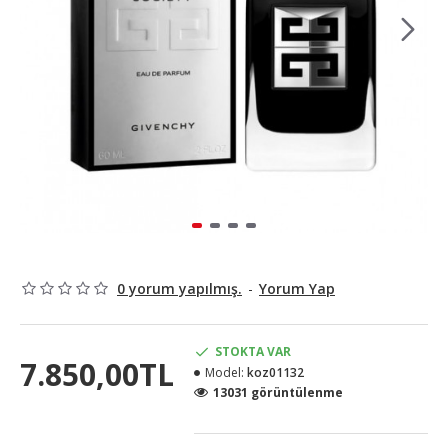
0 yorum yapılmış.
-
Yorum Yap
STOKTA VAR
7.850,00TL
Model:
koz01132
13031 görüntülenme