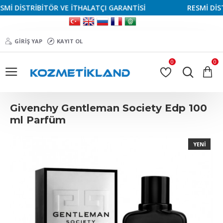
İ DİSTRİBİTÖR VE İTHALATÇI GARANTİSİ
RESMİ DİSTR
GIRIŞ YAP
KAYIT OL
0
0
Givenchy Gentleman Society Edp 100
ml Parfüm
YENI