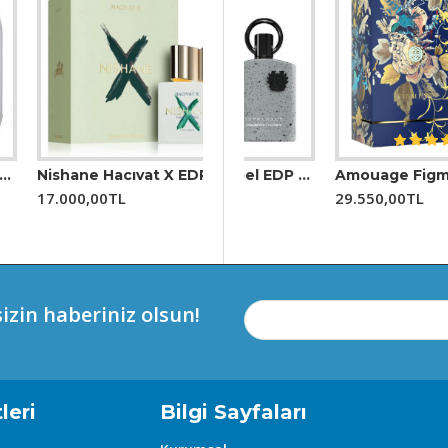
unar.
yen kadınlar.
Nishane Hacıvat X EDP 100 ML Unisex Parfüm
00 ml Unisex Parfüm
Afnan 9 Pm Rebel EDP 100 ml Unisex Parfüm
Amouage Figment Edp 100 Ml Erkek Parfüm
17.000,00TL
2.999,00TL
29.550,00TL
izin haberiniz olsun!
leri
Bilgi Sayfaları