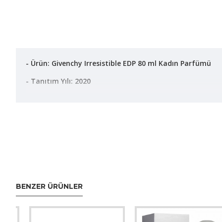
- Ürün: Givenchy Irresistible EDP 80 ml Kadın Parfümü
- Tanıtım Yılı: 2020
Koku Profili:
- Açılış: Ferah ve canlı armut ve şeftali notaları.
- Orta Notalar: Tatlı ve zarif gül, portakal çiçeği ve yase
- Dip Notalar: Sıcak ve kışkırtıcı vanilya, paçuli ve amber
BENZER ÜRÜNLER
- Stil: Çiçeksi ve meyvemsi notalarıyla dikkat çeken mo