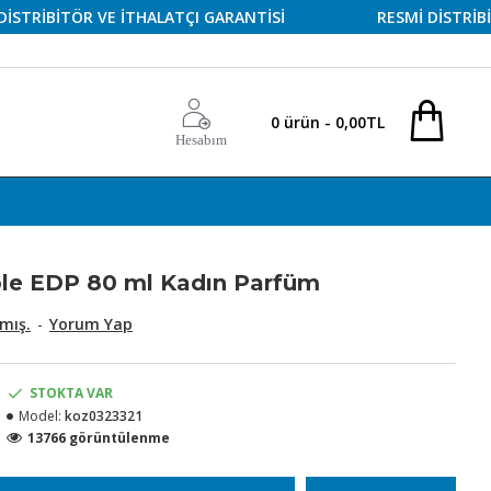
İBİTÖR VE İTHALATÇI GARANTİSİ
RESMİ DİSTRİBİTÖR 
0 ürün - 0,00TL
Hesabım
ible EDP 80 ml Kadın Parfüm
mış.
-
Yorum Yap
STOKTA VAR
Model:
koz0323321
13766 görüntülenme