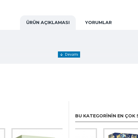
ÜRÜN AÇIKLAMASI
YORUMLAR
min gibi çiçeksi notalar.
 notaları.
BU KATEGORININ EN ÇOK 
dern bir kadın parfümü.