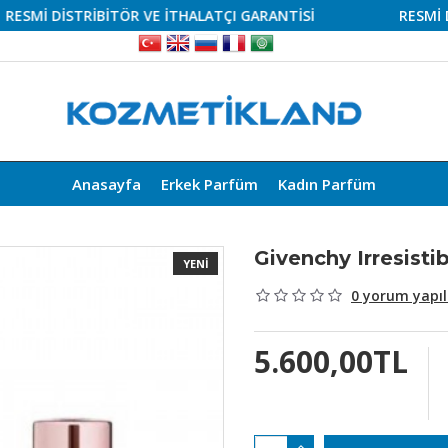
İ DİSTRİBİTÖR VE İTHALATÇI GARANTİSİ
RESMİ DİSTR
Anasayfa
Erkek Parfüm
Kadın Parfüm
Givenchy Irresist
YENI
0 yorum yapıl
5.600,00TL