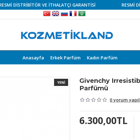
 DİSTRİBİTÖR VE İTHALATÇI GARANTİSİ
RESMİ DİSTRİ
Anasayfa
Erkek Parfüm
Kadın Parfüm
Givenchy Irresist
YENI
Parfümü
0 yorum yapıl
6.300,00TL