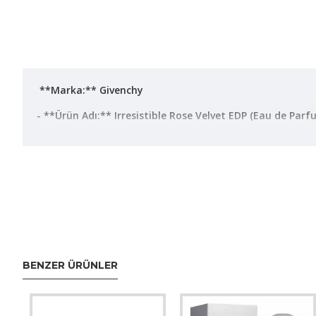
**Marka:** Givenchy
- **Ürün Adı:** Irresistible Rose Velvet EDP (Eau de Parf
- **Hacim:** 80 ml
- **Cinsiyet:** Kadın
- **Koku Profili:**
- Üst Notalar: Belirtilmemiş
- Orta Notalar: Gül, diğer çiçek notaları olabilir
BENZER ÜRÜNLER
- Dip Notalar: Belirtilmemiş
- **Stil:** Sofistike, çekici