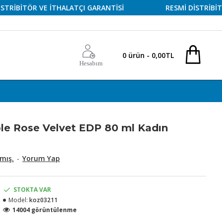
BİTÖR VE İTHALATÇI GARANTİSİ
RESMİ DİSTRİBİTÖR V
0 ürün - 0,00TL
Hesabım
ible Rose Velvet EDP 80 ml Kadın
mış.
-
Yorum Yap
STOKTA VAR
Model:
koz03211
14004 görüntülenme