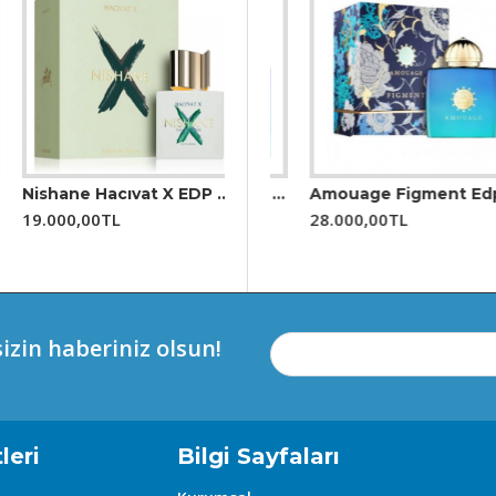
Nishane Hacıvat X EDP 100 ML Unisex Parfüm
00 ml Unisex Parfüm
Amouage Figment Edp 100 Ml Erkek Parfüm
Amouage Figment Edp 100 Ml Kadın Parfüm
19.000,00TL
29.550,00TL
28.000,00TL
izin haberiniz olsun!
leri
Bilgi Sayfaları