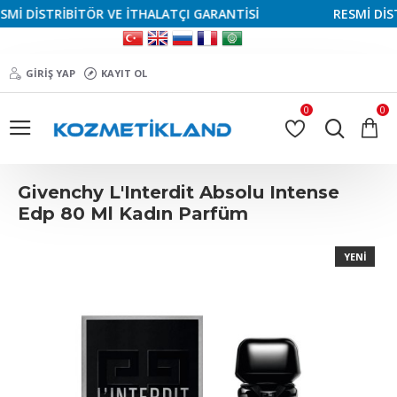
İ DİSTRİBİTÖR VE İTHALATÇI GARANTİSİ
RESMİ DİSTR
GIRIŞ YAP
KAYIT OL
0
0
Givenchy L'Interdit Absolu Intense
Edp 80 Ml Kadın Parfüm
YENI