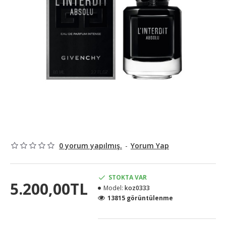
0 yorum yapılmış.
-
Yorum Yap
STOKTA VAR
5.200,00TL
Model:
koz0333
13815 görüntülenme