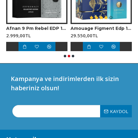
0 ml Unisex Parfüm
Afnan 9 Pm Rebel EDP 100 ml Unisex Parfüm
Amouage Figment Edp 100 Ml Erkek Parfüm
2.999,00TL
29.550,00TL
2
Kampanya ve indirimlerden ilk sizin
haberiniz olsun!
KAYDOL