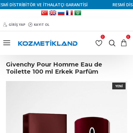
İ DİSTRİBİTÖR VE İTHALATÇI GARANTİSİ
RESMİ DİSTR
GIRIŞ YAP
KAYIT OL
0
0
Givenchy Pour Homme Eau de
Toilette 100 ml Erkek Parfüm
YENI