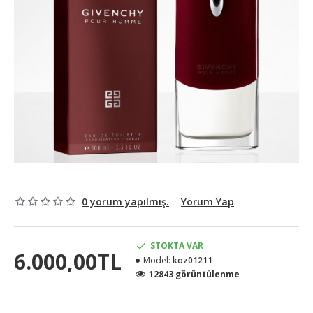
0 yorum yapılmış.
-
Yorum Yap
STOKTA VAR
6.000,00TL
Model:
koz01211
12843 görüntülenme