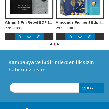
0 ml Unisex Parfüm
Afnan 9 Pm Rebel EDP 100 ml Unisex Parfüm
Amouage Figment Edp 100 Ml Erkek Parfüm
2.999,00TL
29.550,00TL
2
Kampanya ve indirimlerden ilk sizin
haberiniz olsun!
KAYDOL