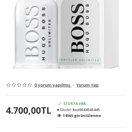
0 yorum yapılmış.
-
Yorum Yap
STOKTA VAR
4.700,00TL
Model:
koz0044545445
14565 görüntülenme