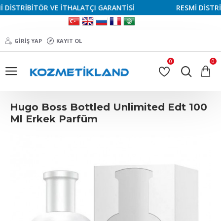
İSTRİBİTÖR VE İTHALATÇI GARANTİSİ
RESMİ DİSTRİBİ
GIRIŞ YAP
KAYIT OL
0
0
Hugo Boss Bottled Unlimited Edt 100
Ml Erkek Parfüm