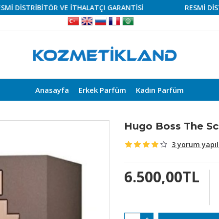
STRİBİTÖR VE İTHALATÇI GARANTİSİ
RESMİ DİSTRİBİT
Anasayfa
Erkek Parfüm
Kadın Parfüm
Hugo Boss The Sc
3 yorum yapıl
6.500,00TL