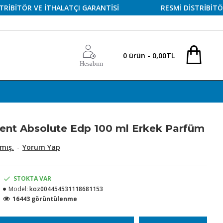
ÖR VE İTHALATÇI GARANTİSİ
RESMİ DİSTRİBİTÖR VE İ
0 ürün - 0,00TL
Hesabım
ent Absolute Edp 100 ml Erkek Parfüm
mış.
-
Yorum Yap
STOKTA VAR
Model:
koz004454531118681153
16443 görüntülenme