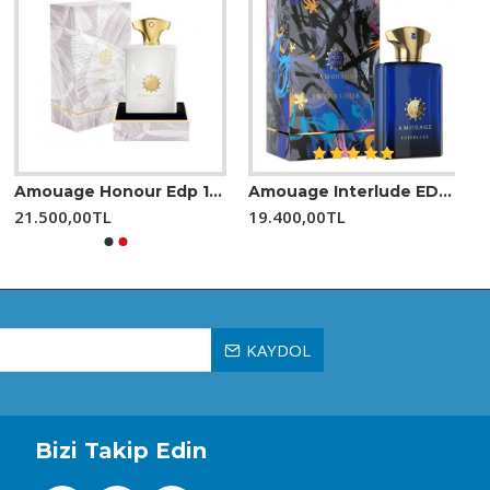
Amouage Honour Edp 100 Ml Erkek Parfüm
Amouage Interlude EDP 100 Ml Erkek Parfüm
21.500,00TL
19.400,00TL
ale gelir.
iniz.
notaların bu eşsiz karışımı, kalıcı ve akılda kalan bir
ur.
KAYDOL
Bizi Takip Edin