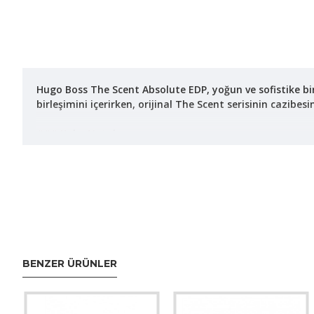
Hugo Boss The Scent Absolute EDP, yoğun ve sofistike bir
birleşimini içerirken, orijinal The Scent serisinin cazibesi
### Koku Notaları:
- **Üst Nota:**
- Zencefil
- Maninka
- **Kalp Nota:**
- Maninka meyvesi
- Kehribar
BENZER ÜRÜNLER
- **Alt Notalar:**
- Vetiver