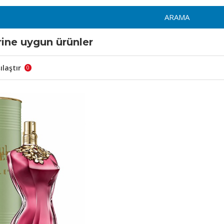
ARAMA
rine uygun ürünler
ılaştır
0