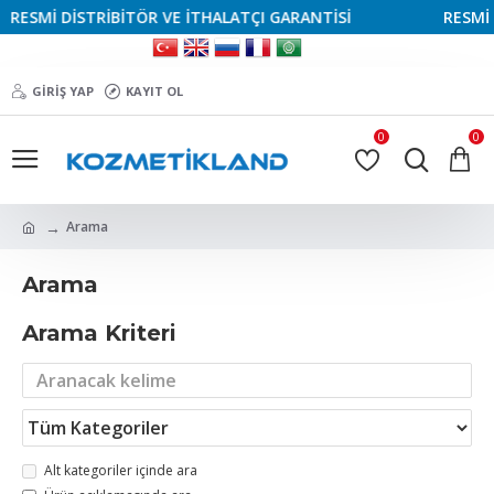
RESMİ DİSTRİBİTÖR VE İTHALATÇI GARANTİSİ
RESMİ D
GIRIŞ YAP
KAYIT OL
0
0
Arama
Arama
Arama Kriteri
Alt kategoriler içinde ara