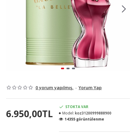
0 yorum yapılmış.
-
Yorum Yap
STOKTA VAR
6.950,00TL
Model:
koz31200999888900
14355 görüntülenme