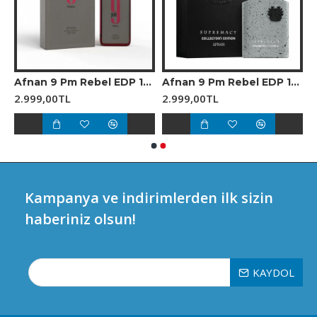
Erkek Parfüm
Afnan 9 Pm Rebel EDP 100 ml Unisex Parfüm
Afnan 9 Pm Rebel EDP 100 ml Unisex Parfüm
2.999,00TL
2.999,00TL
Kampanya ve indirimlerden ilk sizin
haberiniz olsun!
KAYDOL