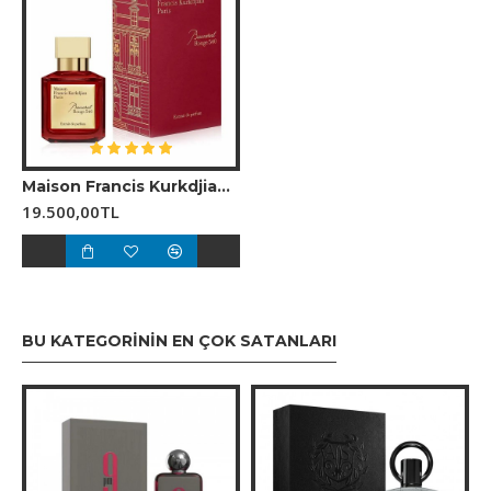
### Şişe Tasarımı
Parfüm, Baccarat kristal mirasından ilham alan göz
alıcı kırmızı bir şişede sunulur. Bu tasarım, kokunun
sofistike ve gizemli karakterini yansıtır.
### Genel İzlenim
Baccarat Rouge 540 Extrait, olağanüstü kalıcılığı ve
karmaşık yapısıyla öne çıkar. Hem feminen hem
Maison Francis Kurkdjian Baccarat Rouge 540 70 ml EDP Unisex Parfüm
maskülen özellikler taşıyan bu koku, zamansız bir
19.500,00TL
zarafeti ve çekiciliği temsil eder. Günlük kullanımdan
özel anlara kadar geniş bir yelpazede tercih edilebilir,
ancak özellikle lüks ve etkileyici bir izlenim bırakmak
isteyenler için idealdir.
BU KATEGORININ EN ÇOK SATANLARI