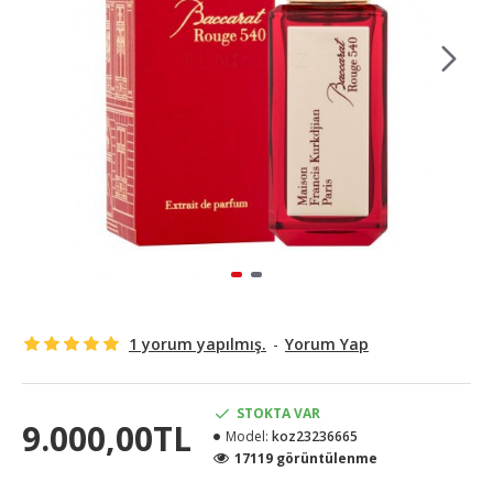
1 yorum yapılmış.
-
Yorum Yap
STOKTA VAR
9.000,00TL
Model:
koz23236665
17119 görüntülenme