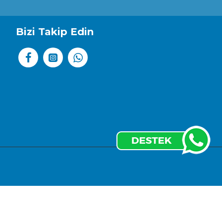
r geniş bir yelpazede tercih edilebilir.
lı notalarla maskülen bir denge kurar.
Bizi Takip Edin
akteristik bir hal alır. Zamanla sandal ağacı ve amberin
çenektir. 200 ml’lik büyük boyu, sık kullananlar veya
zarif ve dikkat çekici.