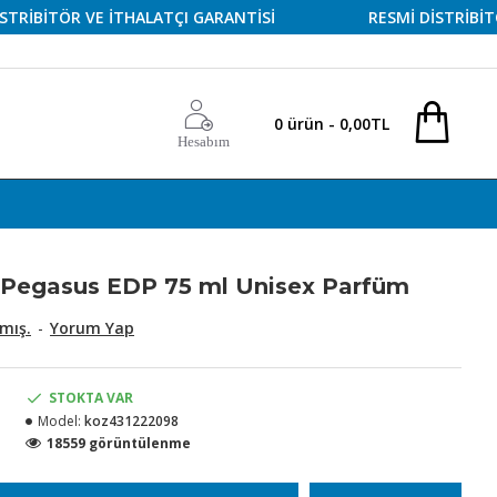
İTÖR VE İTHALATÇI GARANTİSİ
RESMİ DİSTRİBİTÖR VE
0 ürün - 0,00TL
Hesabım
 Pegasus EDP 75 ml Unisex Parfüm
mış.
-
Yorum Yap
STOKTA VAR
Model:
koz431222098
18559 görüntülenme