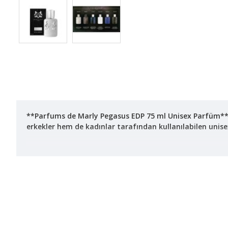
**Parfums de Marly Pegasus EDP 75 ml Unisex Parfüm**, 
erkekler hem de kadınlar tarafından kullanılabilen unisex b
### Koku Profili
- **Kategori**: Oryantal - Fougère
- **Konsantrasyon**: Eau de Parfum (EDP)
- **Cinsiyet**: Unisex