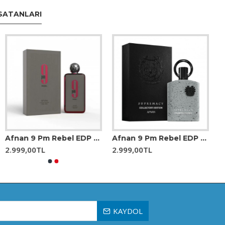
SATANLARI
bir nüans ekler.
aze ve aromatik bir denge sağlar.
 uzun süre tende kalır.
Afnan 9 Pm Rebel EDP 100 ml Unisex Parfüm
Afnan 9 Pm Rebel EDP 100 ml Unisex Parfüm
2.999,00TL
2.999,00TL
KAYDOL