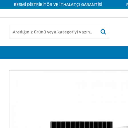
RESMİ DİSTRİBİTÖR VE İTHALATÇI GARANTİSİ
RESMİ 