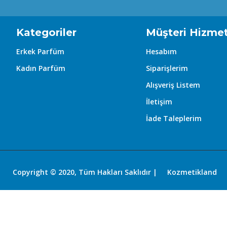
- **Kullanım Alanı**: Hem günlük kullanım hem de özel e
- **Karakter**: Sofistike, sıcak ve davetkâr. Acı badem 
Kategoriler
Müşteri Hizmet
Erkek Parfüm
Hesabım
### Genel İzlenim
Kadın Parfüm
Siparişlerim
Pegasus, ilk sıkıldığında bergamotun ferahlığıyla açılır,
odunsu-oryantal dokunuşuyla zenginleşir. Bu parfüm, hem
Alışveriş Listem
uzun süreli bir yatırım yapmak isteyenler için avantajlıdır
İletişim
İade Taleplerim
### Kimlere Uygun?
- Gourmand ve odunsu kokuları sevenler için idealdir.
- Hem maskülen hem de unisex bir koku arayanlar için
Copyright © 2020, Tüm Hakları Saklıdır |
Kozmetikland
- Dikkat çekici ama abartıya kaçmayan bir imza kokusu is