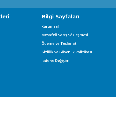
tkinlikler için uygundur. Ofis ortamından akşam davetlerine kada
ve vanilya ile gourmand bir tatlılık sunarken, odunsu ve baharat
leri
Bilgi Sayfaları
Kurumsal
Mesafeli Satış Sözleşmesi
 ancak kısa sürede acı badem ve vanilyanın kremsi tatlılığıyla kar
 tatlı hem de sofistike bir koku arayanlar için mükemmel bir se
Ödeme ve Teslimat
. Şişe tasarımı ise markanın klasik lüks anlayışını yansıtır: ağır, 
Gizlilik ve Güvenlik Politikası
İade ve Değişim
 uygundur.
teyenler için birebir.