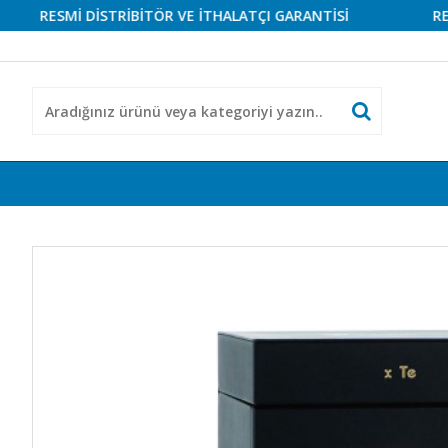
RESMİ DİSTRİBİTÖR VE İTHALATÇI GARANTİSİ
RESMİ D