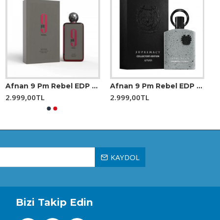
gün boyu kalıcılık sağlar ve çevrede fark edilir bir iz
ir cam şişe ile gelir ve kokunun elegan karakterini
Afnan 9 Pm Rebel EDP 100 ml Unisex Parfüm
Afnan 9 Pm Rebel EDP 100 ml Unisex Parfüm
2.999,00TL
2.999,00TL
KAYDOL
Bizi Takip Edin