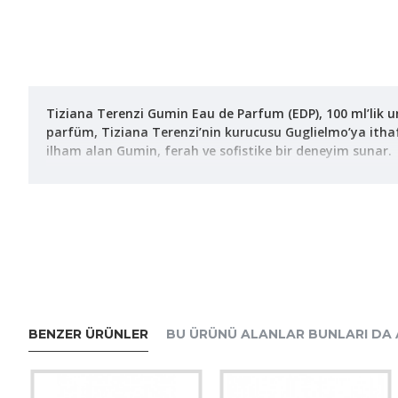
Tiziana Terenzi Gumin Eau de Parfum (EDP), 100 ml’lik u
parfüm, Tiziana Terenzi’nin kurucusu Guglielmo’ya ithaf 
ilham alan Gumin, ferah ve sofistike bir deneyim sunar.
### Koku Notaları
- **Üst Notalar:** Mandalina, portakal, ananas ve berga
- **Orta Notalar:** Ozonik notalar, amber, menekşe, yase
- **Alt Notalar:** Misk, sandal ağacı, huş ağacı ve oud; sı
### Genel İzlenim
Gumin EDP, citrus ve meyve notalarının parlaklığıyla baş
miskin yumuşaklığı birleşerek lüks bir his bırakır. 100 m
BENZER ÜRÜNLER
BU ÜRÜNÜ ALANLAR BUNLARI DA 
edilebilir. Kalıcılığı ve yayılımı (sillage) oldukça güçlüd
“rafine” olarak tanımlar.
### Kullanım