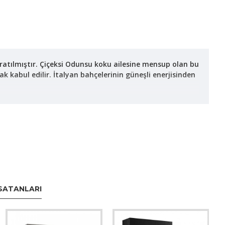
ratılmıştır. Çiçeksi Odunsu koku ailesine mensup olan bu
 kabul edilir. İtalyan bahçelerinin güneşli enerjisinden
amada ise oud ve sandal ağacının odunsu derinliğiyle
ıyla hem kadınlar hem de erkekler tarafından tercih
SATANLARI
a öne çıkar. Kullanıcılar, bu kokuyu genellikle “neşeli” ve