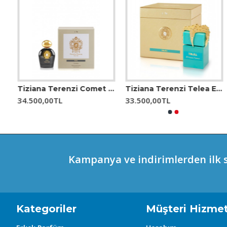
Nabız noktalarına (bilek, boyun, kulak arkası) uygulandığ
bırakır.
### Şişe Tasarımı
Gumin, Tiziana Terenzi’nin lüks estetiğini yansıtan zarif 
tamamlar.
arfüm
Tiziana Terenzi Comet Halley 100 ml Unisex Parfüm
Tiziana Terenzi Telea Edp 100 ml Unisex Parfüm
34.500,00TL
33.500,00TL
Kampanya ve indirimlerden ilk s
Kategoriler
Müşteri Hizmet