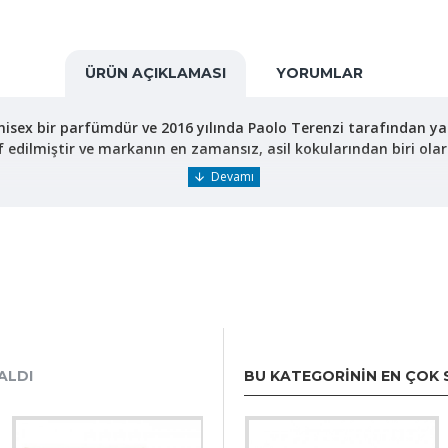
ÜRÜN AÇIKLAMASI
YORUMLAR
nisex bir parfümdür ve 2016 yılında Paolo Terenzi tarafından ya
edilmiştir ve markanın en zamansız, asil kokularından biri olarak
mot; canlı, meyvemsi ve ferah bir açılış sağlar.
min ve gül; çiçeksi ve derin bir kalp oluşturur.
cak, odunsu ve kalıcı bir bitiş sunar.
lar, ardından çiçeksi ve ozonik bir havayla zenginleşir. Kuru aş
l’lik hacmiyle uzun süreli kullanım için uygundur ve unisex yapıs
ALDI
BU KATEGORININ EN ÇOK 
ür; özellikle ilkbahar ve yaz gibi mevsimlerde veya günlük kullanımd