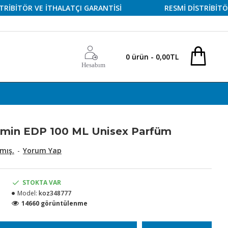
TÖR VE İTHALATÇI GARANTİSİ
RESMİ DİSTRİBİTÖR VE 
0 ürün - 0,00TL
Hesabım
Gumin EDP 100 ML Unisex Parfüm
mış.
-
Yorum Yap
STOKTA VAR
Model:
koz348777
14660 görüntülenme