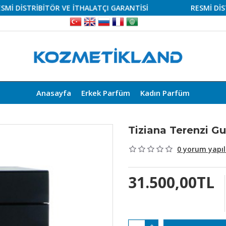
İSTRİBİTÖR VE İTHALATÇI GARANTİSİ
RESMİ DİSTRİBİ
Anasayfa
Erkek Parfüm
Kadın Parfüm
Tiziana Terenzi 
0 yorum yapıl
31.500,00TL