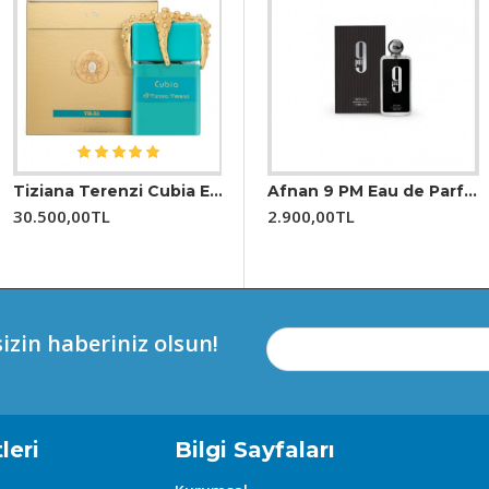
ında koku daha belirgin hale gelir. EDP konsantrasyonu sayesinde 
bir şişede sunulur. Genellikle altın detaylarla süslenmiş şeffaf b
Tiziana Terenzi Cubia Edp 100 ml Unisex Parfüm
( DİSCONNECT ) Jean Paul Gaultier Classique 100 Ml EDP Kadın Parfüm
Afnan 9 PM Eau de Parfum EDP 100 ml Erkek Parfüm
30.500,00TL
5.650,00TL
2.900,00TL
izin haberiniz olsun!
leri
Bilgi Sayfaları