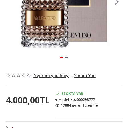
0 yorum yapılmış.
-
Yorum Yap
STOKTA VAR
4.000,00TL
Model:
koz000298777
17004 görüntülenme
ML