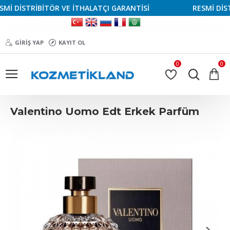
 DİSTRİBİTÖR VE İTHALATÇI GARANTİSİ
RESMİ DİSTRİ
GIRIŞ YAP
KAYIT OL
0
0
Valentino Uomo Edt Erkek Parfüm