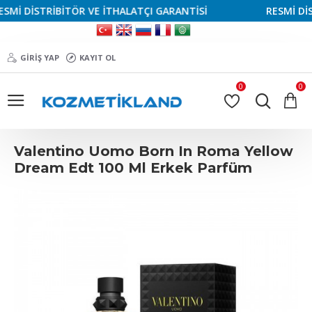
İ DİSTRİBİTÖR VE İTHALATÇI GARANTİSİ
RESMİ DİSTR
GIRIŞ YAP
KAYIT OL
0
0
Valentino Uomo Born In Roma Yellow
Dream Edt 100 Ml Erkek Parfüm