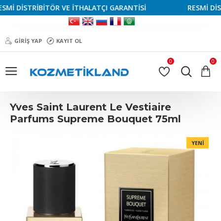
İ DİSTRİBİTÖR VE İTHALATÇI GARANTİSİ
RESMİ DİSTR
GIRIŞ YAP
KAYIT OL
0
0
Yves Saint Laurent Le Vestiaire
Parfums Supreme Bouquet 75ml
YENI