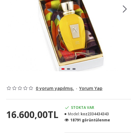
0 yorum yapılmış.
-
Yorum Yap
STOKTA VAR
16.600,00TL
Model:
koz2334434343
18791 görüntülenme