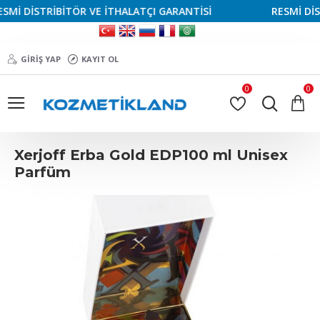
İ DİSTRİBİTÖR VE İTHALATÇI GARANTİSİ
RESMİ DİSTR
GIRIŞ YAP
KAYIT OL
0
0
Xerjoff Erba Gold EDP100 ml Unisex
Parfüm