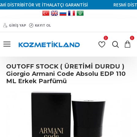
 DİSTRİBİTÖR VE İTHALATÇI GARANTİSİ
RESMİ DİSTRİ
GIRIŞ YAP
KAYIT OL
0
0
OUTOFF STOCK ( ÜRETİMİ DURDU )
Giorgio Armani Code Absolu EDP 110
ML Erkek Parfümü