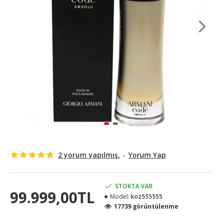
2 yorum yapılmış.
-
Yorum Yap
STOKTA VAR
99.999,00TL
Model:
koz555555
17739 görüntülenme