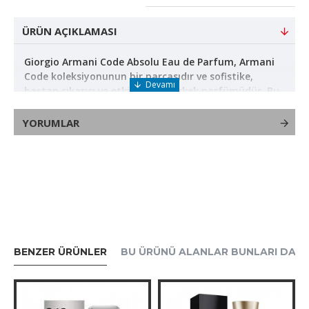
ÜRÜN AÇIKLAMASI
Giorgio Armani Code Absolu Eau de Parfum, Armani
Code koleksiyonunun bir parçasıdır ve sofistike,
baştan çıkarıcı ve etkileyici bir erkek parfümüdür. Bu
koku, modern erkeğin zarafet ve çekiciliğini
yansıtmak için tasarlanmıştır.
YORUMLAR
### Koku Notaları:
- **Üst Notalar:**
- Yeşil Mandalina
- Elma
- **Kalp Notaları:**
- Hindistan Cevizi
BENZER ÜRÜNLER
BU ÜRÜNÜ ALANLAR BUNLARI DA A
- Rom
- Havuç Tohumu
- **Alt Notalar:**