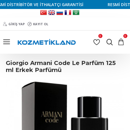
 DİSTRİBİTÖR VE İTHALATÇI GARANTİSİ
RESMİ DİSTRİ
GIRIŞ YAP
KAYIT OL
0
0
Giorgio Armani Code Le Parfüm 125
ml Erkek Parfümü