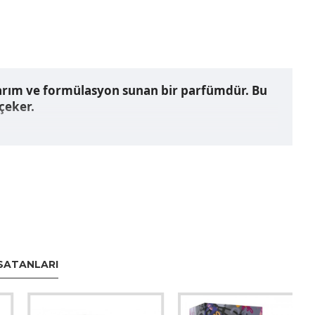
tasarım ve formülasyon sunan bir parfümdür. Bu
 çeker.
genellikle Man In Black serisine uygun olarak
atlı (belki vanilya veya tonka fasulyesi gibi)
SATANLARI
 değerli bir parça olabilir.