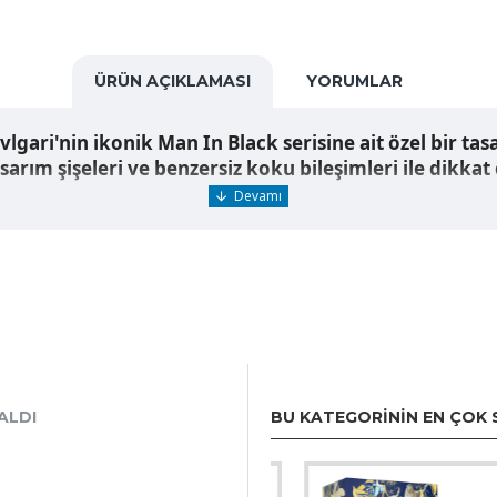
ÜRÜN AÇIKLAMASI
YORUMLAR
vlgari'nin ikonik Man In Black serisine ait özel bir 
sarım şişeleri ve benzersiz koku bileşimleri ile dikkat
n özel olarak pazarlama yoluyla duyurulabilir, ancak 
Bu nedenle, belirgin baharat, sıcak odunsu ve yumuşak t
ALDI
BU KATEGORININ EN ÇOK 
rımı veya sınırlı bir üretim ambalajı sunulur.
si nedeniyle koleksiyoncular ve parfüm meraklıları için
trafında geliştirilmiş özel birleşimler içerebilir.