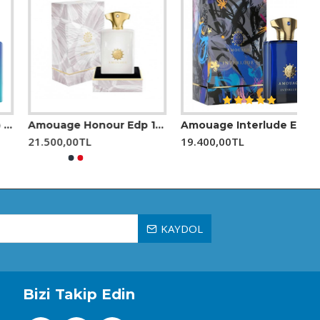
 dışı ve etkileyici koku profili, özellikle gece
den veya markanın kendi tanıtım
için oluşturulan serilerden bir parçası olarak
Amouage Honour Edp 100 Ml Erkek Parfüm
Amouage Interlude EDP 100 Ml Erkek Parfüm
eya denemek istiyorsanız, kendi kişisel
21.500,00TL
19.400,00TL
olacaktır.
KAYDOL
Bizi Takip Edin