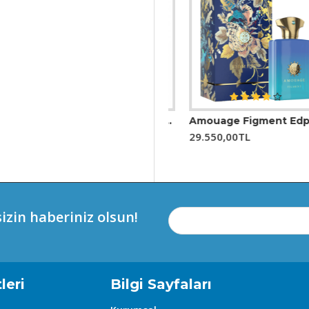
şisel koleksiyonların bir parçası olarak kullanılır. Sıra
esifik bilgi ve değerlendirmeler, resmi parfümeriler
rını, yılbaşı dönemlerinde veya belirli yıl dönümleri 
00 ml Unisex Parfüm
Afnan 9 Pm Rebel EDP 100 ml Unisex Parfüm
Amouage Figment Edp 100 Ml Erkek Parfüm
maya yardımcı olabilir. Eğer bu parfüme sahipseniz v
2.999,00TL
29.550,00TL
uğuna dair değerlendirmek her zaman en iyi yaklaşım 
izin haberiniz olsun!
leri
Bilgi Sayfaları