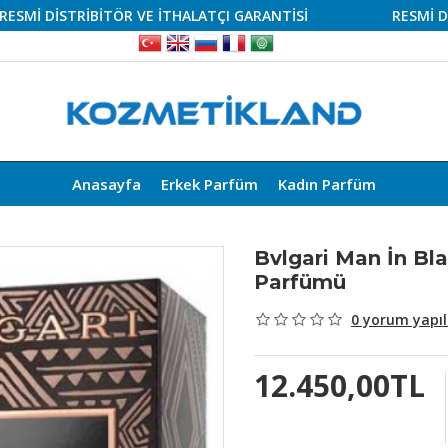
DİSTRİBİTÖR VE İTHALATÇI GARANTİSİ
RESMİ DİSTRİB
Anasayfa
Erkek Parfüm
Kadın Parfüm
Bvlgari Man İn Bl
Parfümü
0 yorum yapıl
12.450,00TL