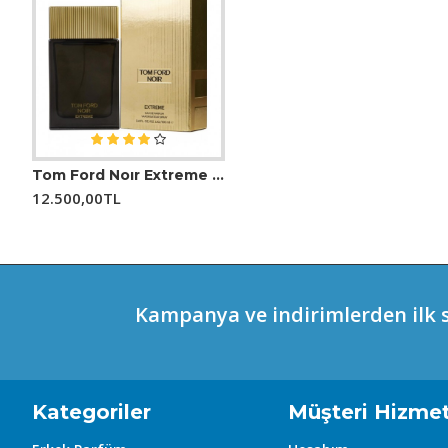
### Kullanım:
Bu tür parfümler genellikle özel günlerde veya ki
davetleri ve özel etkinliklerde öne çıkabilir.
Bvlgari Man In Black Essence hakkında daha sp
materyallerinden elde edilebilir. Kokunun notala
Tom Ford Noır Extreme Edp 100 ml Parfüm
Afnan 9 PM Eau de Parfum EDP 100 ml Erkek Parfüm
Afnan 9 Pm Rebel EDP 1
belirlemek, parfümün arka plan hikayesini anla
12.500,00TL
2.900,00TL
2.999,00TL
izlenimlerinizi parfümün üzerinizde nasıl kokt
Kampanya ve indirimlerden ilk s
Kategoriler
Müşteri Hizmet