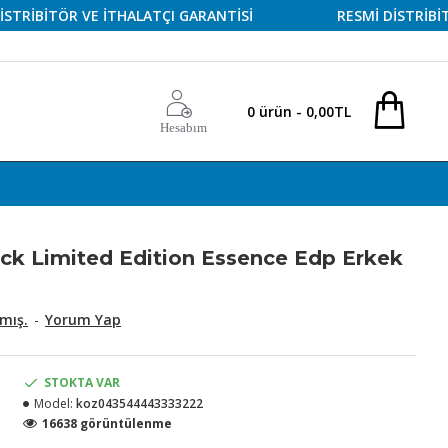
İTÖR VE İTHALATÇI GARANTİSİ
RESMİ DİSTRİBİTÖR VE
0 ürün - 0,00TL
Hesabım
ack Limited Edition Essence Edp Erkek
mış.
-
Yorum Yap
STOKTA VAR
Model:
koz043544443333222
16638 görüntülenme