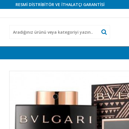
RESMİ DİSTRİBİTÖR VE İTHALATÇI GARANTİSİ
RESMİ 