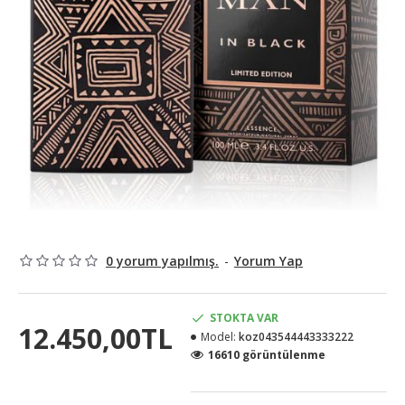
0 yorum yapılmış.
-
Yorum Yap
STOKTA VAR
12.450,00TL
Model:
koz043544443333222
16610 görüntülenme