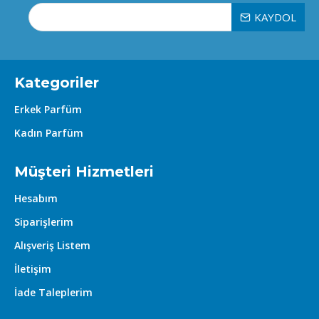
nasıl koktuğuna dair değerlendirmek her
KAYDOL
zaman en iyi yaklaşım olacaktır.
Kategoriler
Erkek Parfüm
Kadın Parfüm
Müşteri Hizmetleri
Hesabım
Siparişlerim
Alışveriş Listem
İletişim
İade Taleplerim