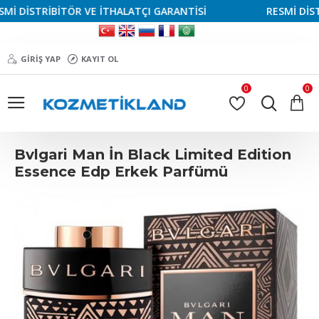
 DİSTRİBİTÖR VE İTHALATÇI GARANTİSİ
RESMİ DİSTRİ
GIRIŞ YAP
KAYIT OL
0
0
Bvlgari Man İn Black Limited Edition
Essence Edp Erkek Parfümü