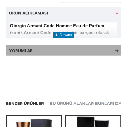
ÜRÜN AÇIKLAMASI
Giorgio Armani Code Homme Eau de Parfum,
ikonik Armani Code serisinin bir parçası olarak
modern erkeklere hitap eden sofistike ve zarif bir
parfümdür. Bu koku, baştan çıkarıcılığın ve
YORUMLAR
gizemin simgesel bir yorumu olup, klasik Code
DNA’sını daha yoğun ve derin bir şekilde sunar.
### Koku Notaları:
BENZER ÜRÜNLER
BU ÜRÜNÜ ALANLAR BUNLARI DA A
- **Üst Notalar:**
- Yeşil mandalina