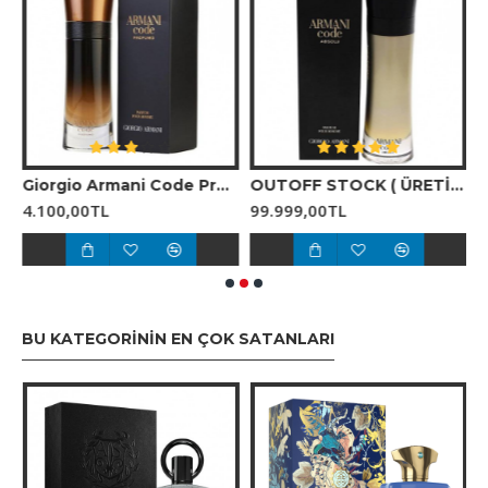
- Bergamot
- **Orta (Kalp) Notalar:**
rrera 212 VIP Men
Giorgio Armani Code Profumo EDP Erkek Parfümü
OUTOFF STOCK ( ÜRETİMİ DURDU ) Giorgio Armani Code Absolu EDP 110 ML Erkek Parfümü
- Lavanta
4.100,00TL
99.999,00TL
4
- Biberiye
- Tonka fasulyesi
BU KATEGORININ EN ÇOK SATANLARI
- **Alt Notalar:**
- Deri