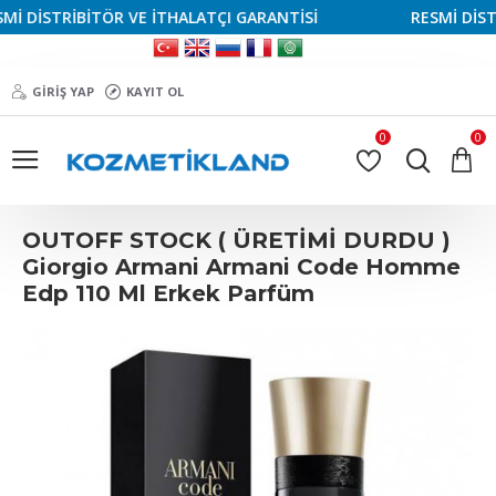
 DİSTRİBİTÖR VE İTHALATÇI GARANTİSİ
RESMİ DİSTRİ
GIRIŞ YAP
KAYIT OL
0
0
OUTOFF STOCK ( ÜRETİMİ DURDU )
Giorgio Armani Armani Code Homme
Edp 110 Ml Erkek Parfüm