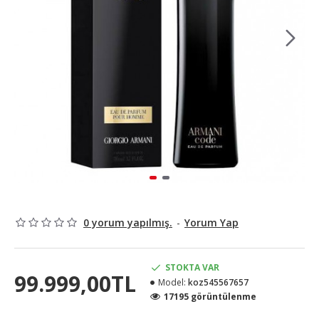
0 yorum yapılmış.
-
Yorum Yap
STOKTA VAR
99.999,00TL
Model:
koz545567657
17195 görüntülenme