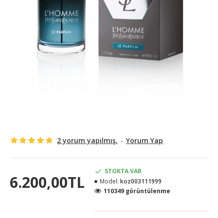
2 yorum yapılmış.
-
Yorum Yap
STOKTA VAR
6.200,00TL
Model:
koz003111999
110349 görüntülenme