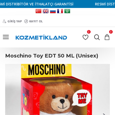
DİSTRİBİTÖR VE İTHALATÇI GARANTİSİ
RESMİ DİSTRİB
GIRIŞ YAP
KAYIT OL
0
0
Moschino Toy EDT 50 ML (Unisex)