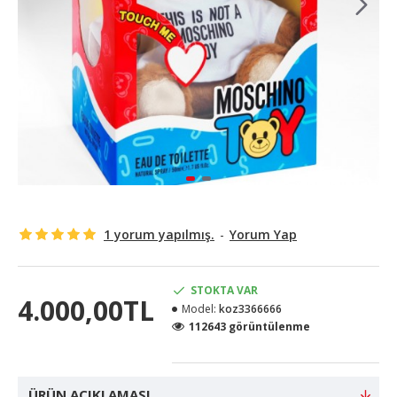
1 yorum yapılmış.
-
Yorum Yap
STOKTA VAR
4.000,00TL
Model:
koz3366666
112643 görüntülenme
ÜRÜN AÇIKLAMASI