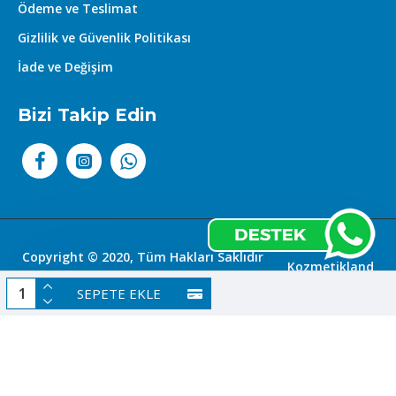
Ödeme ve Teslimat
- Modern ve karizmatik bir koku arayan erkekler için
Gizlilik ve Güvenlik Politikası
uygundur.
İade ve Değişim
- Hem gündüz hem de gece fark edilmek isteyenler
için birebir.
Bizi Takip Edin
Copyright © 2020, Tüm Hakları Saklıdır
Kozmetikland
|
SEPETE EKLE