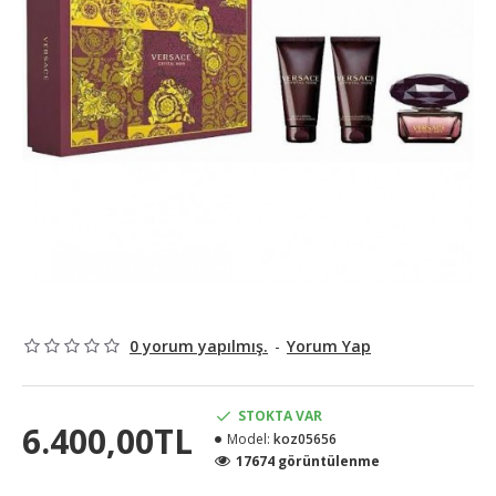
0 yorum yapılmış.
-
Yorum Yap
STOKTA VAR
6.400,00TL
Model:
koz05656
17674 görüntülenme