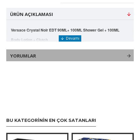
ÜRÜN AÇIKLAMASI
Versace Crystal Noir EDT 90ML+ 100ML Shower Gel + 100ML
Body Lotion + Clutch
### Versace Crystal Noir Eau de
YORUMLAR
Parfum (EDP) - 90 ml
**Marka:** Versace
**Tanıtım Tarihi:** 2004
**Hacim:** 90 ml
BU KATEGORININ EN ÇOK SATANLARI
**Cinsiyet:** Kadın