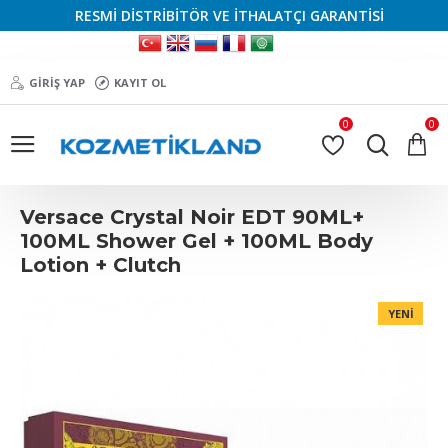
RESMİ DİSTRİBİTÖR VE İTHALATÇI GARANTİSİ
GIRIŞ YAP
KAYIT OL
0
0
Versace Crystal Noir EDT 90ML+
100ML Shower Gel + 100ML Body
Lotion + Clutch
YENI