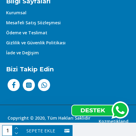
Bilgi Sayfaları
ferah bir başlangıç sunar.
Kurumsal
Mesafeli Satış Sözleşmesi
- **Orta Notalar:**
Ödeme ve Teslimat
Gizlilik ve Güvenlik Politikası
- **Yasemin:** Feminen ve zarif
bir dokunuş ile parfümün
İade ve Değişim
kalbinde yer alır.
Bizi Takip Edin
- **Çiçeksi Notalar:** Derin ve
zarif bir hava ekleyerek zenginlik
kazandırır.
- **Öd Ağacı (Oud):**
Parfümdeki gizemi artırarak
Copyright © 2020, Tüm Hakları Saklıdır
etkileyiciliği güçlendirir.
Kozmetikland
|
SEPETE EKLE