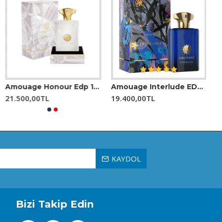
nginleştirilen bu parfüm, dinamik ve özgüvenli erkeğin
Amouage Honour Edp 100 Ml Erkek Parfüm
Amouage Interlude EDP 100 Ml Erkek Parfüm
21.500,00TL
19.400,00TL
KAYDOL
Bizi Takip Edin