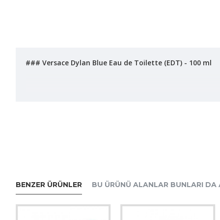
### Versace Dylan Blue Eau de Toilette (EDT) - 100 ml
**Marka:** Versace
**Tanıtım Tarihi:** 2016
**Hacim:** 100 ml
**Cinsiyet:** Erkek
**Parfüm Türü:** Eau de Toilette (EDT)
BENZER ÜRÜNLER
BU ÜRÜNÜ ALANLAR BUNLARI DA 
**Parfüm Sınıfı:** Aromatic Fougere
**Koku Ailesi:** Odunsu ve Aromatik