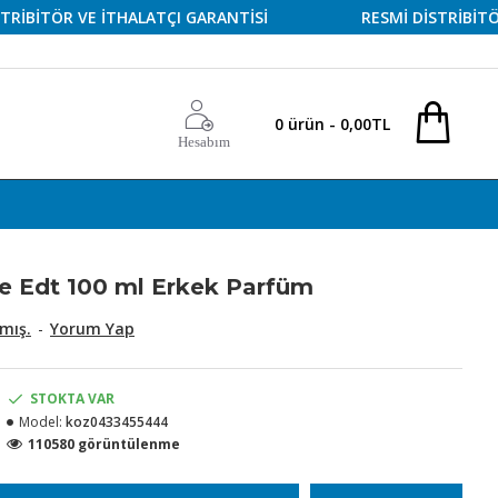
TÖR VE İTHALATÇI GARANTİSİ
RESMİ DİSTRİBİTÖR VE 
0 ürün - 0,00TL
Hesabım
e Edt 100 ml Erkek Parfüm
mış.
-
Yorum Yap
STOKTA VAR
Model:
koz0433455444
110580 görüntülenme