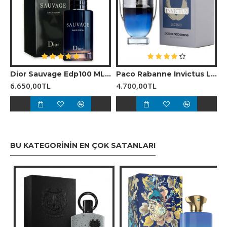
- **Üst Notalar:**
- **Narenciye:** Enerjik ve taze bir başlangıç
sunarak dikkat çekici bir etki yaratır.
- **Bergamot:** Canlı ve ferahlatıcı bir nota ekler.
- **Limon:** Tazelik ve canlılık getirir.
Dior Sauvage Edp100 ML Erkek Parfüm
Paco Rabanne Invictus Legend EDP Erkek Parfümü
- **Orta Notalar:**
6.650,00TL
4.700,00TL
- **Çam:** Odunsu bir dokunuşla parfümün
karakterini güçlendirir.
- **Gül:** Feminen bir estetik katarak dengeyi
sağlar.
- **Baharatlar:** Kıvrımlı ve sıcak bir derinlik sunar.
BU KATEGORININ EN ÇOK SATANLARI
- **Alt Notalar:**
- **Sandal Ağacı:** Zengin bir odunsu yapı ile
parfümün kalıcılığını artırır.
- **Mosk:** Yoğun ve etkileyici bir his sağlar.
- **Amber:** Sıcak ve cezbetici bir kapanışla
parfümü tamamlar.