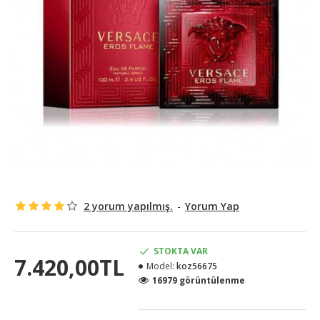
2 yorum yapılmış.
-
Yorum Yap
STOKTA VAR
7.420,00TL
Model:
koz56675
16979 görüntülenme