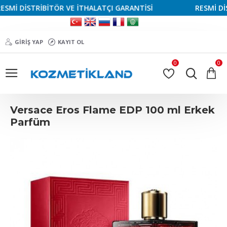
İ DİSTRİBİTÖR VE İTHALATÇI GARANTİSİ
RESMİ DİSTR
GIRIŞ YAP
KAYIT OL
0
0
Versace Eros Flame EDP 100 ml Erkek
Parfüm