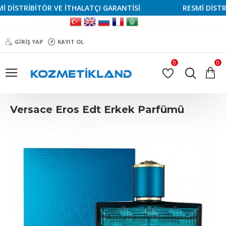
İSTRİBİTÖR VE İTHALATÇI GARANTİSİ
RESMİ DİSTRİBİ
GIRIŞ YAP
KAYIT OL
0
0
Versace Eros Edt Erkek Parfümü