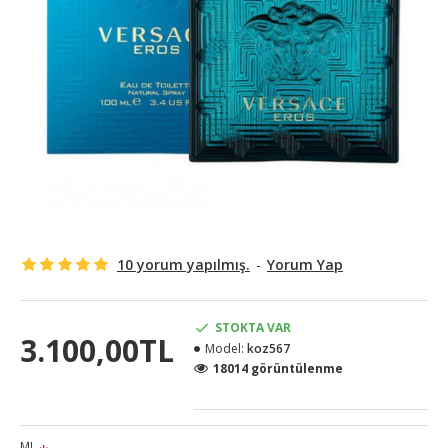
10 yorum yapılmış.
-
Yorum Yap
STOKTA VAR
3.100,00TL
Model:
koz567
18014 görüntülenme
ML