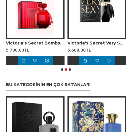
#### Koku Notaları
- **Üst Notalar:**
- **Kırmızı Meyveler:** Canlı ve tatlı bir başlangıç
sunarak enerjik bir izlenim yaratır.
- **Bergamot:** Taze ve canlandırıcı bir doku ekler.
bshell Edp 100 Ml Kadın Parfum
Victoria's Secret Bombshell Intense Edp 100 Ml Kadın Parfum
Victoria's Secret Very Sexy Nigh Edp 100 Ml Kadın Parfum
- **Şampanya:** Ferahlatıcı ve keyifli bir açılış
5.700,00TL
5.600,00TL
5
sağlar.
- **Orta Notalar:**
- **Orkide:** Parfümün kalbini oluşturarak zarif ve
çekici bir floral nota sunar.
BU KATEGORININ EN ÇOK SATANLARI
- **Jasemin:** Feminen ve etkileyici bir dokunuş
katar.
- **Gardenya:** Zengin ve sofistike bir floral aroma
oluşturur.
- **Alt Notalar:**
- **Mosk:** Kalıcı ve sıcak bir his bırakarak derinlik
kazandırır.