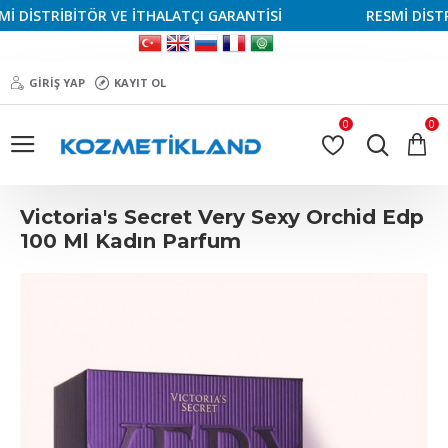
DİSTRİBİTÖR VE İTHALATÇI GARANTİSİ
RESMİ DİSTRİB
GIRIŞ YAP
KAYIT OL
0
0
Victoria's Secret Very Sexy Orchid Edp
100 Ml Kadın Parfum