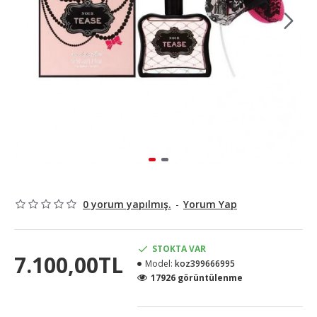
0 yorum yapılmış.
-
Yorum Yap
STOKTA VAR
7.100,00TL
Model:
koz399666995
17926 görüntülenme