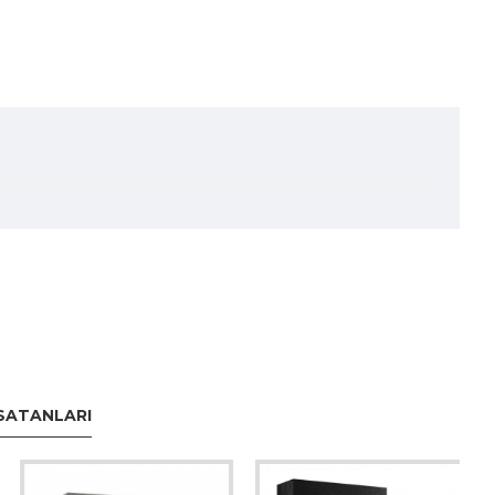
arfüm, narenciye notaları ile tazelik sunarak, aynı
la hem klasik hem de modern bir dokunuş sunar.
SATANLARI