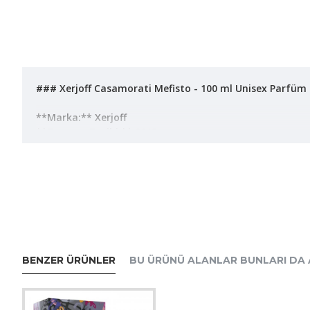
### Xerjoff Casamorati Mefisto - 100 ml Unisex Parfüm
**Marka:** Xerjoff
**Tanıtım Tarihi:** 2015
**Hacim:** 100 ml
**Cinsiyet:** Unisex
**Parfüm Türü:** Eau de Parfum (EDP)
**Parfüm Sınıfı:** Citrus Aromatic
#### Parfüm Tanımı
Xerjoff Casamorati Mefisto, 2015 yılında tanıtılan lüks v
zamanda zarif ve sofistike bir izlenim bırakmayı hedefle
BENZER ÜRÜNLER
BU ÜRÜNÜ ALANLAR BUNLARI DA 
#### Koku Notaları
- **Üst Notalar:**