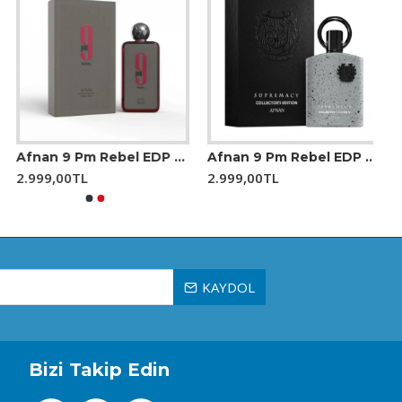
Afnan 9 Pm Rebel EDP 100 ml Unisex Parfüm
Afnan 9 Pm Rebel EDP 100 ml Unisex Parfüm
2.999,00TL
2.999,00TL
KAYDOL
ça olarak banyolarınızı veya makyaj masalarınızı süsler.
Bizi Takip Edin
ükemmel bir seçimdir. Unisex yapısıyla hem erkekler hem