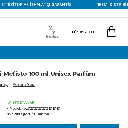
BİTÖR VE İTHALATÇI GARANTİSİ
RESMİ DİSTRİBİTÖR V
0 ürün - 0,00TL
Hesabım
i Mefisto 100 ml Unisex Parfüm
mış.
-
Yorum Yap
STOKTA VAR
Model:
koz3232323232434343
17092 görüntülenme