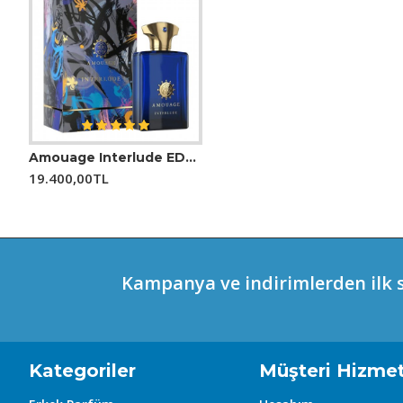
- **Bergamot:** Ferahlatıcı ve canlı bir başlangıç sağl
- **Limon:** Taze ve canlandırıcı bir nota ekleyerek en
- **Narenciye:** Farklı citrus notaları, parfüme canlandı
- **Orta Notalar:**
- **Gül:** Feminen ve zarif bir floral nota sunar.
- **Lavanta:** Aromatik ve rahatlatıcı bir doku ile parf
- **Baharatlar:** Hafif baharatlı notalar, parfüme zeng
Amouage Interlude EDP 100 Ml Erkek Parfüm
19.400,00TL
- **Alt Notalar:**
- **Mosk:** Kalıcı ve sıcak bir izlenim bırakır.
- **Sandal Ağacı:** Zengin, odunsu bir temel oluştur
- **Amber:** Sıcak ve etkileyici bir kapanış sağlar.
#### Şişe Tasarımı
Kampanya ve indirimlerden ilk s
Xerjoff Casamorati Mefisto, lüks bir şişe tasarımıyla dikk
Göz alıcı detaylarla zenginleştirilmiş şişe, içindeki parf
#### Kullanım Alanları
Kategoriler
Müşteri Hizmet
Mefisto, hem gündüz hem de gece kullanımı için uygundu
de kadınlar tarafından tercih edilebilir.