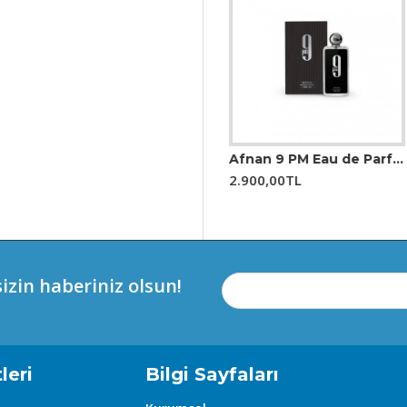
ar.
erji katar.
rıcı bir doku ekler.
ümün derinliğini artırır.
inlik katar.
( DİSCONNECT ) Jean Paul Gaultier Classique 100 Ml EDP Kadın Parfüm
Afnan 9 PM Eau de Parfum EDP 100 ml Erkek Parfüm
5.650,00TL
2.900,00TL
arak duraklama sunar.
izin haberiniz olsun!
at çeker. Zarif ve klasik hatlara sahip olan şişe, değerli bir par
ümün estetiğini yansıtır.
leri
Bilgi Sayfaları
r. Ofiste, sosyal etkinliklerde ya da romantik buluşmalarda m