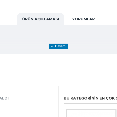
ÜRÜN AÇIKLAMASI
YORUMLAR
e eşsiz bir unisex parfümdür. Farklı cinsiyetlere hitap eden bu p
r. Mefisto, özgür ruhlar için tasarlanmış, kullanılan notalarıy
ALDI
BU KATEGORININ EN ÇOK 