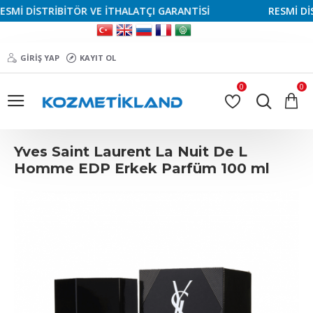
İ DİSTRİBİTÖR VE İTHALATÇI GARANTİSİ
RESMİ DİSTR
GIRIŞ YAP
KAYIT OL
0
0
Yves Saint Laurent La Nuit De L
Homme EDP Erkek Parfüm 100 ml