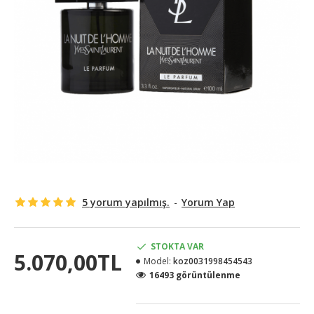
5 yorum yapılmış.
-
Yorum Yap
STOKTA VAR
5.070,00TL
Model:
koz0031998454543
16493 görüntülenme