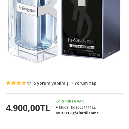
5 yorum yapılmış.
-
Yorum Yap
STOKTA VAR
4.900,00TL
Model:
koz003111122
16419 görüntülenme