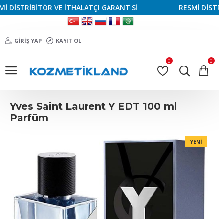
DİSTRİBİTÖR VE İTHALATÇI GARANTİSİ
RESMİ DİSTRİB
GIRIŞ YAP
KAYIT OL
0
0
Yves Saint Laurent Y EDT 100 ml
Parfüm
YENI